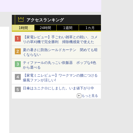
アクセスランキング
1時間
24時間
1週間
1カ月
【家電レビュー】手ごわい雑草との戦い、コメ
リの草刈機で完全勝利 掃除機感覚で使えた
夏の暑さに防熱シールドカーテン 閉めても暗
くならない
ティファールの丸っこい炊飯器 ポップな4色
から選べる
【家電ミニレビュー】ワークマンの腰につける
爆風ファンが涼しい!
日傘はユニクロにしました。いま値下がり中
もっと見る