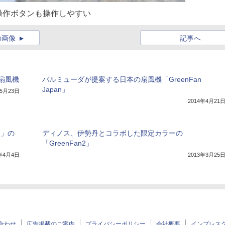
操作ボタンも操作しやすい
の画像
記事へ
扇風機
バルミューダが提案する日本の扇風機「GreenFan
Japan」
年5月23日
2014年4月21
n」の
ディノス、伊勢丹とコラボした限定カラーの
「GreenFan2」
3年4月4日
2013年3月25
合わせ
広告掲載のご案内
プライバシーポリシー
会社概要
インプレス