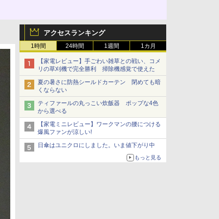
アクセスランキング
1時間
24時間
1週間
1カ月
【家電レビュー】手ごわい雑草との戦い、コメ
リの草刈機で完全勝利 掃除機感覚で使えた
夏の暑さに防熱シールドカーテン 閉めても暗
くならない
ティファールの丸っこい炊飯器 ポップな4色
から選べる
【家電ミニレビュー】ワークマンの腰につける
爆風ファンが涼しい!
日傘はユニクロにしました。いま値下がり中
もっと見る