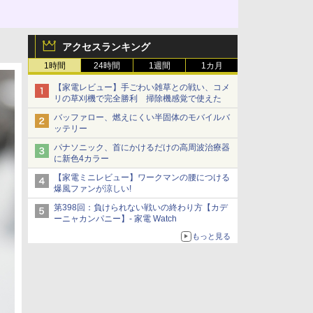
アクセスランキング
1時間
24時間
1週間
1カ月
【家電レビュー】手ごわい雑草との戦い、コメ
リの草刈機で完全勝利 掃除機感覚で使えた
バッファロー、燃えにくい半固体のモバイルバ
ッテリー
パナソニック、首にかけるだけの高周波治療器
に新色4カラー
【家電ミニレビュー】ワークマンの腰につける
爆風ファンが涼しい!
第398回：負けられない戦いの終わり方【カデ
ーニャカンパニー】- 家電 Watch
もっと見る