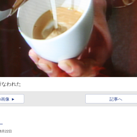
行なわれた
の画像
記事へ
ー
年8月22日