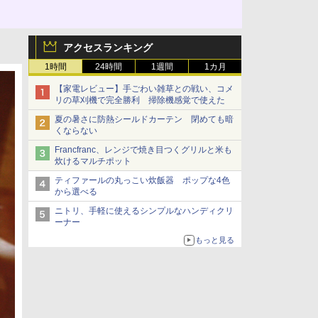
アクセスランキング
1時間
24時間
1週間
1カ月
【家電レビュー】手ごわい雑草との戦い、コメ
リの草刈機で完全勝利 掃除機感覚で使えた
夏の暑さに防熱シールドカーテン 閉めても暗
くならない
Francfranc、レンジで焼き目つくグリルと米も
炊けるマルチポット
ティファールの丸っこい炊飯器 ポップな4色
から選べる
ニトリ、手軽に使えるシンプルなハンディクリ
ーナー
もっと見る