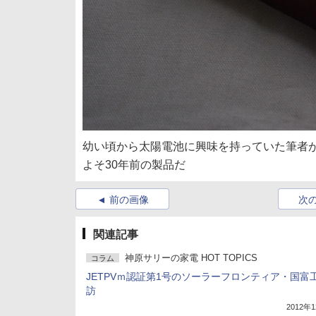
幼い頃から太陽電池に興味を持っていた筆者が、
よそ30年前の製品だ
前の画像
次
関連記事
神原サリーの家電 HOT TOPICS
コラム
JETPVｍ認証第1号のソーラーフロンティア・国富
訪
2012年