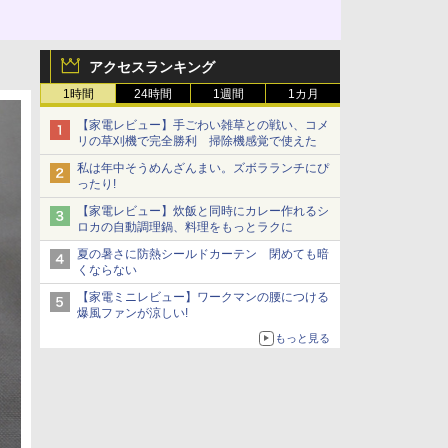
アクセスランキング
1時間
24時間
1週間
1カ月
【家電レビュー】手ごわい雑草との戦い、コメ
リの草刈機で完全勝利 掃除機感覚で使えた
私は年中そうめんざんまい。ズボラランチにぴ
ったり!
【家電レビュー】炊飯と同時にカレー作れるシ
ロカの自動調理鍋、料理をもっとラクに
夏の暑さに防熱シールドカーテン 閉めても暗
くならない
【家電ミニレビュー】ワークマンの腰につける
爆風ファンが涼しい!
もっと見る