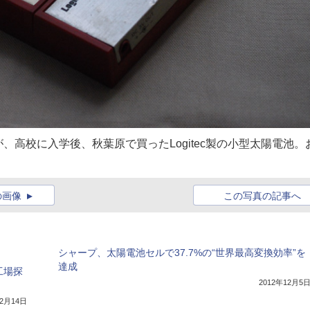
高校に入学後、秋葉原で買ったLogitec製の小型太陽電池。
の画像
この写真の記事へ
シャープ、太陽電池セルで37.7%の“世界最高変換効率”を
達成
工場探
2012年12月5
12月14日