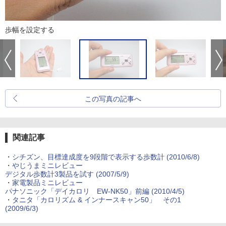
歩幅を設定する
この写真の記事へ
関連記事
・
シチズン、目標達成度を9段階で表示する歩数計 (2010/6/8)
・
やじうまミニレビュー
デジタル歩数計3製品を試す (2007/5/9)
・
家電製品ミニレビュー
パナソニック「デイカロリ EW-NK50」前編 (2010/4/5)
・
タニタ「カロリズム & インナースキャン50」 その1
(2009/6/3)