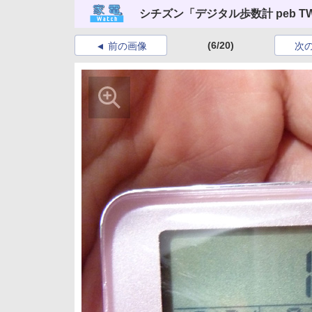
シチズン「デジタル歩数計 peb TW
(6/20)
前の画像
次