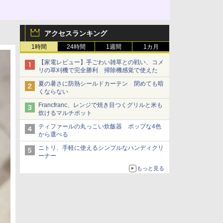
アクセスランキング
1時間
24時間
1週間
1カ月
【家電レビュー】手ごわい雑草との戦い、コメ
リの草刈機で完全勝利 掃除機感覚で使えた
夏の暑さに防熱シールドカーテン 閉めても暗
くならない
Francfranc、レンジで焼き目つくグリルと米も
炊けるマルチポット
ティファールの丸っこい炊飯器 ポップな4色
から選べる
ニトリ、手軽に使えるシンプルなハンディクリ
ーナー
もっと見る