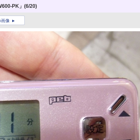
600-PK」
(6/20)
の画像