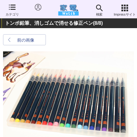
カテゴリ
検索
Impressサイト
トンボ鉛筆、消しゴムで消せる修正ペン
(8/8)
前の画像