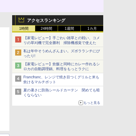
アクセスランキング
1時間
24時間
1週間
1カ月
【家電レビュー】手ごわい雑草との戦い、コメ
リの草刈機で完全勝利 掃除機感覚で使えた
私は年中そうめんざんまい。ズボラランチにぴ
ったり!
【家電レビュー】炊飯と同時にカレー作れるシ
ロカの自動調理鍋、料理をもっとラクに
Francfranc、レンジで焼き目つくグリルと米も
炊けるマルチポット
夏の暑さに防熱シールドカーテン 閉めても暗
くならない
もっと見る