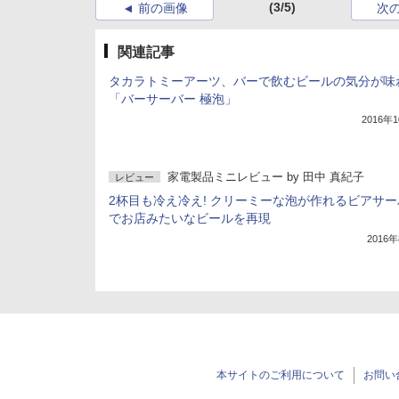
(3/5)
前の画像
次
関連記事
タカラトミーアーツ、バーで飲むビールの気分が味
「バーサーバー 極泡」
2016年
家電製品ミニレビュー
by
田中 真紀子
レビュー
2杯目も冷え冷え! クリーミーな泡が作れるビアサー
でお店みたいなビールを再現
2016
本サイトのご利用について
お問い