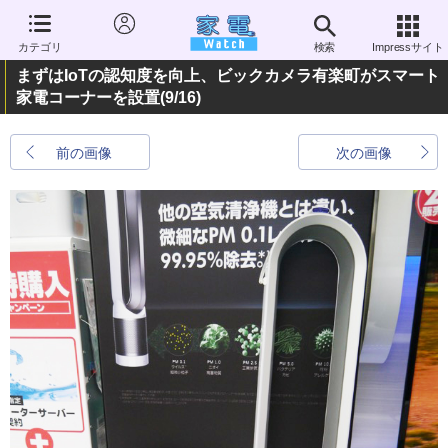
カテゴリ
検索
Impressサイト
まずはIoTの認知度を向上、ビックカメラ有楽町がスマート
家電コーナーを設置
(9/16)
前の画像
次の画像