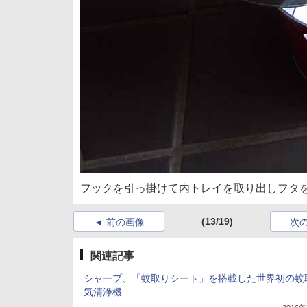
フックを引っ掛けて内トレイを取り出しフタ
(13/19)
前の画像
次
関連記事
シャープ、「蚊取りシート」を搭載した世界初の蚊
気清浄機