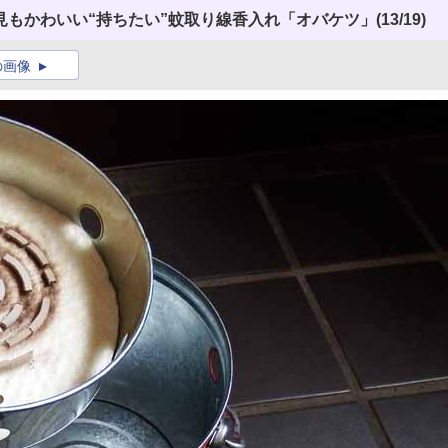
見もかわいい“持ちたい”蚊取り線香入れ「オバケツ」
(13/19)
の画像