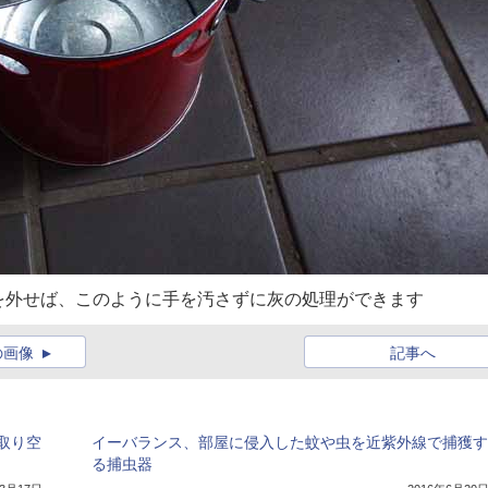
を外せば、このように手を汚さずに灰の処理ができます
の画像
記事へ
取り空
イーバランス、部屋に侵入した蚊や虫を近紫外線で捕獲す
る捕虫器