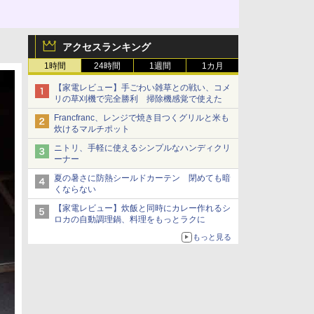
アクセスランキング
1時間
24時間
1週間
1カ月
【家電レビュー】手ごわい雑草との戦い、コメ
リの草刈機で完全勝利 掃除機感覚で使えた
Francfranc、レンジで焼き目つくグリルと米も
炊けるマルチポット
ニトリ、手軽に使えるシンプルなハンディクリ
ーナー
夏の暑さに防熱シールドカーテン 閉めても暗
くならない
【家電レビュー】炊飯と同時にカレー作れるシ
ロカの自動調理鍋、料理をもっとラクに
もっと見る