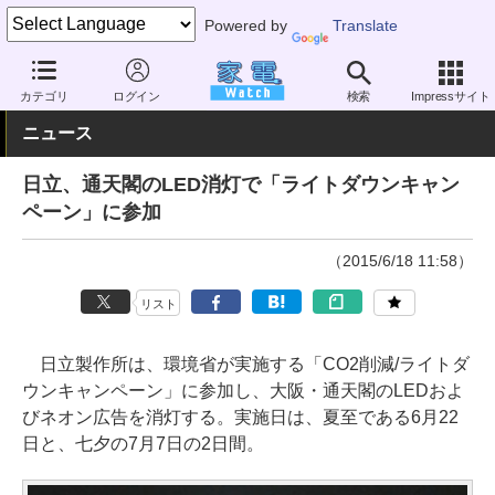
Powered by
Translate
家電 Watch
生活家電
照明器具
LED
カテゴリ
ログイン
検索
Impressサイト
ニュース
日立、通天閣のLED消灯で「ライトダウンキャン
ペーン」に参加
（2015/6/18 11:58）
リスト
日立製作所は、環境省が実施する「CO2削減/ライトダ
ウンキャンペーン」に参加し、大阪・通天閣のLEDおよ
びネオン広告を消灯する。実施日は、夏至である6月22
日と、七夕の7月7日の2日間。