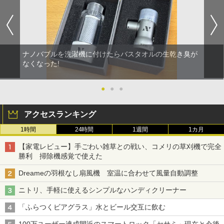
ナノバブルを洗濯機に付けたらバスタオルの生乾き臭が
なくなった!
●
●
●
アクセスランキング
1時間
24時間
1週間
1カ月
【家電レビュー】手ごわい雑草との戦い、コメリの草刈機で完全
勝利 掃除機感覚で使えた
Dreameの羽根なし扇風機 室温に合わせて風量自動調整
ニトリ、手軽に使えるシンプルなハンディクリーナー
「ふらつくビアグラス」水とビール交互に飲む