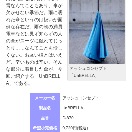
雷なんてこともあり、傘が
欠かせない季節だ。雨に濡
れた傘というのは扱いが面
倒な存在だ。雨の朝の満員
電車などは見ず知らずの人
の傘がスーツに触れてじっ
とり……なんてことも珍し
くない。お互い様とはいえ
ど、辛いものは辛い。そん
アッシュコンセプト
な部分に着目した傘が、今
「UnBRELLA」
回ご紹介する「UnBRELL
A」である。
メーカー名
アッシュコンセプト
製品名
UnBRELLA
品番
D-870
希望小売価格
9,720円(税込)