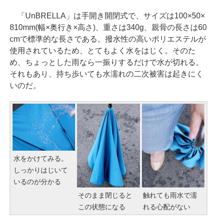
「UnBRELLA」は手開き開閉式で、サイズは100×50×
810mm(幅×奥行き×高さ)、重さは340g、親骨の長さは60
cmで標準的な長さである。撥水性の高いポリエステルが
使用されているため、とてもよく水をはじく。そのた
め、ちょっとした雨なら一振りするだけで水が切れる。
それもあり、持ち歩いても水濡れの二次被害は起きにく
いのだ。
水をかけてみる。
しっかりはじいて
いるのが分かる
そのまま閉じると
触れても雨水で濡
この状態になる
れる心配がない