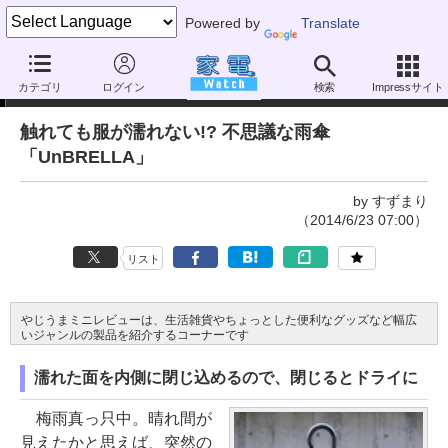
Powered by
Translate
やじうまミニレビュー
カテゴリ
ログイン
検索
Impressサイト
触れても服が濡れない!? 不思議な雨傘
「UnBRELLA」
by すずまり
（2014/6/23 07:00）
リスト
やじうまミニレビューは、生活雑貨やちょっとした便利なグッズなど幅広
いジャンルの製品を紹介するコーナーです
濡れた面を内側に閉じ込めるので、閉じるとドライに
梅雨真っ只中。晴れ間が
見えたかと思えば、突然の