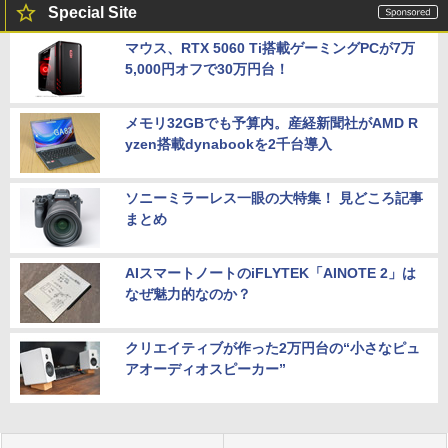
Special Site
マウス、RTX 5060 Ti搭載ゲーミングPCが7万
5,000円オフで30万円台！
メモリ32GBでも予算内。産経新聞社がAMD R
yzen搭載dynabookを2千台導入
ソニーミラーレス一眼の大特集！ 見どころ記事
まとめ
AIスマートノートのiFLYTEK「AINOTE 2」は
なぜ魅力的なのか？
クリエイティブが作った2万円台の“小さなピュ
アオーディオスピーカー”