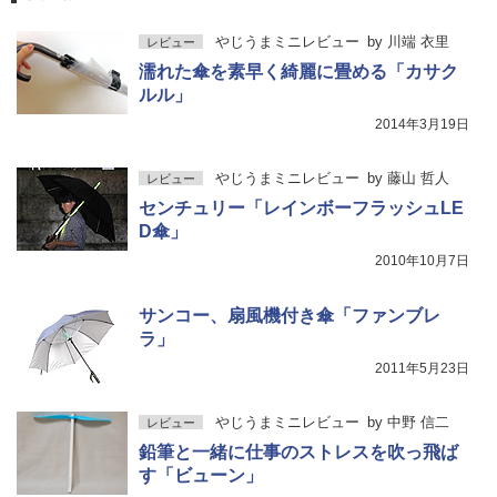
やじうまミニレビュー
by
川端 衣里
レビュー
濡れた傘を素早く綺麗に畳める「カサク
ルル」
2014年3月19日
やじうまミニレビュー
by
藤山 哲人
レビュー
センチュリー「レインボーフラッシュLE
D傘」
2010年10月7日
サンコー、扇風機付き傘「ファンブレ
ラ」
2011年5月23日
やじうまミニレビュー
by
中野 信二
レビュー
鉛筆と一緒に仕事のストレスを吹っ飛ば
す「ビューン」