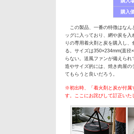
購入
購入
この製品、一番の特徴はなんと
ッグに入っており、網や炭を入
りの専用着火剤と炭を購入し、
る。サイズは350×234mm(直
らない。送風ファンが備えられ
造やサイズ的には、焼き肉屋の
てもらうと良いだろう。
※初出時、「着火剤と炭が付属
す。ここにお詫びして訂正いた