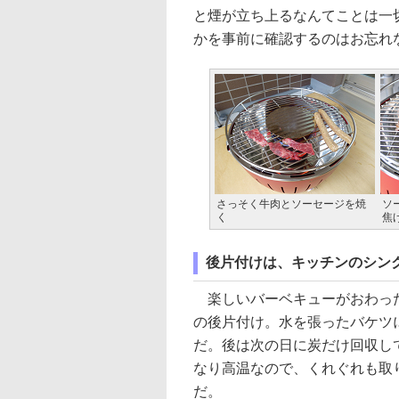
と煙が立ち上るなんてことは一
かを事前に確認するのはお忘れ
さっそく牛肉とソーセージを焼
ソ
く
焦
後片付けは、キッチンのシンク
楽しいバーベキューがおわった
の後片付け。水を張ったバケツ
だ。後は次の日に炭だけ回収し
なり高温なので、くれぐれも取
だ。