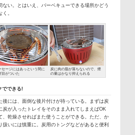
切ない。とはいえ、バーベキューできる場所かどう
なく。
ーセージにはあっという間に
炭に肉の脂が落ちないので、煙
げ目がついた
の量はかなり抑えられる
でできる!
後には、面倒な後片付けが待っている。まずは炭
に炭が入ったトレイをそのまま入れてしまえばOK
て、乾燥させればまた使うことができる。ただ、か
り扱いには慎重に。炭用のトングなどがあると便利