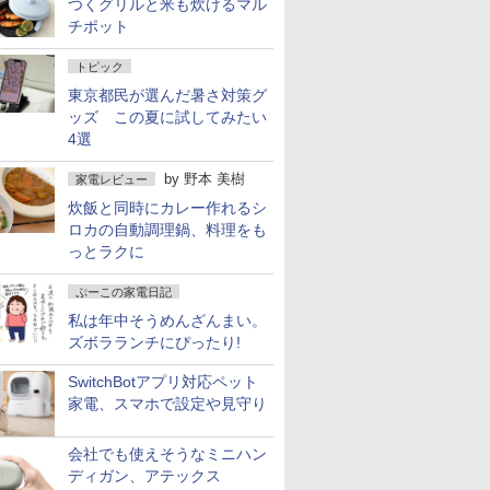
つくグリルと米も炊けるマル
チポット
トピック
東京都民が選んだ暑さ対策グ
ッズ この夏に試してみたい
4選
by
野本 美樹
家電レビュー
炊飯と同時にカレー作れるシ
ロカの自動調理鍋、料理をも
っとラクに
ぷーこの家電日記
私は年中そうめんざんまい。
ズボラランチにぴったり!
SwitchBotアプリ対応ペット
家電、スマホで設定や見守り
会社でも使えそうなミニハン
ディガン、アテックス