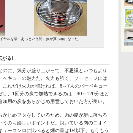
イヤルを最
あっという間に炭が真っ赤になった
がる!
のに、気分が盛り上がって、不思議といつもより
ーベキューの魅力だ。火力も強く、ソーセージには
。これだけ火力が強ければ、6～7人のバーベキュー
し、1回分の炭で加熱できるのは、90～120分ほど
追加用の炭をあらかじめ用意しておいた方が良い。
かじめフタをしているため、肉の脂が炭に落ちる
いうのも嬉しいポイントだ。焼いている肉のニオイ
ューコンロに比べると煙の量は1/4以下。もうもう