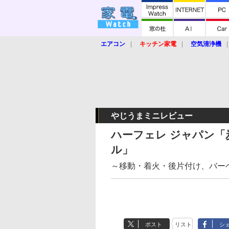
エアコン
キッチン家電
空気清浄機
炊飯器
ロボット掃除機
暖房器具
業界動向
【家電大賞2019】
【e-bi
やじうまミニレビュー
ハーフェレ ジャパン「
ル」
～移動・着火・後片付け、バー
ポスト
リスト
シ