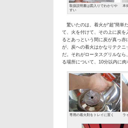
取扱説明書は図入りでわかりや
本
すい
驚いたのは、着火が“超”簡単
て、火を付けて、その上に炭を
るとあっという間に炭が真っ赤に
が、炭への着火はかなりテクニ
だ。それがロータスグリルなら
る場所について、10分以内に
専用の着火剤をトレイに置く
ラ