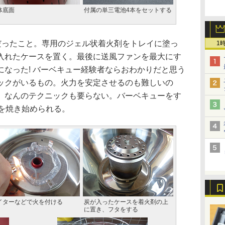
体底面
付属の単三電池4本をセットする
だったこと。専用のジェル状着火剤をトレイに塗っ
1
入れたケースを置く。最後に送風ファンを最大にす
なった! バーベキュー経験者ならおわかりだと思う
ックがいるもの。火力を安定させるのも難しいの
、なんのテクニックも要らない。バーベキューをす
肉を焼き始められる。
イターなどで火を付ける
炭が入ったケースを着火剤の上
に置き、フタをする