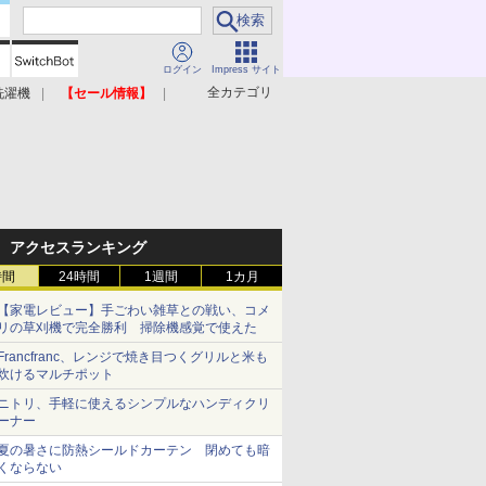
ログイン
Impress サイト
全カテゴリ
洗濯機
【セール情報】
照明器具
美容家電
アクセスランキング
時間
24時間
1週間
1カ月
【家電レビュー】手ごわい雑草との戦い、コメ
リの草刈機で完全勝利 掃除機感覚で使えた
Francfranc、レンジで焼き目つくグリルと米も
炊けるマルチポット
ニトリ、手軽に使えるシンプルなハンディクリ
ーナー
夏の暑さに防熱シールドカーテン 閉めても暗
くならない