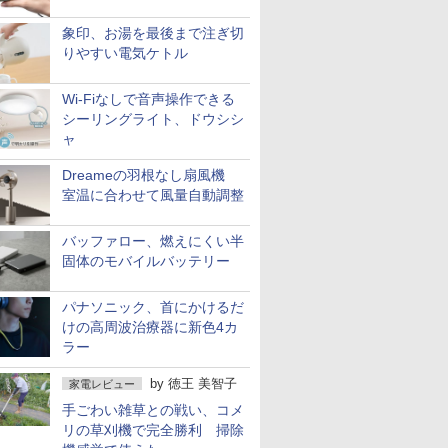
象印、お湯を最後まで注ぎ切
りやすい電気ケトル
Wi-Fiなしで音声操作できる
シーリングライト、ドウシシ
ャ
Dreameの羽根なし扇風機
室温に合わせて風量自動調整
バッファロー、燃えにくい半
固体のモバイルバッテリー
パナソニック、首にかけるだ
けの高周波治療器に新色4カ
ラー
by
徳王 美智子
家電レビュー
手ごわい雑草との戦い、コメ
リの草刈機で完全勝利 掃除