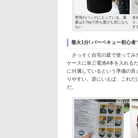
専用のバッグに入っている。重
本
量は3.7kgで持ち運びも苦になら
り
ない
す
着火1分! バーベキュー初心
さっそく自宅の庭で使ってみた
ケースに単三電池4本を入れる
に付属しているという準備の良
りやすい。逆にいえば、これだ
だ。