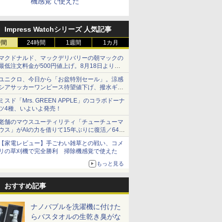
機感覚で使えた
Impress Watchシリーズ 人気記事
時間
24時間
1週間
1カ月
マクドナルド、マックデリバリーの朝マックの
最低注文料金が500円値上げ。8月18日より
1,500円から受付
ユニクロ、今日から「お盆特別セール」。涼感
シアサッカーワンピース待望値下げ、撥水ギア
ショーツは1990円に
ミスド「Mrs. GREEN APPLE」のコラボドーナ
ツ4種、いよいよ発売！
老舗のマウスユーティリティ「チューチューマ
ウス」がAIの力を借りて15年ぶりに復活／64bit
化、Windows 10/11、「Chrome」も走り回
【家電レビュー】手ごわい雑草との戦い、コメ
る。復活記念で2026年末まで500円
リの草刈機で完全勝利 掃除機感覚で使えた
もっと見る
おすすめ記事
ナノバブルを洗濯機に付けた
らバスタオルの生乾き臭がな