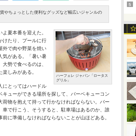
貨やちょっとした便利なグッズなど幅広いジャンルの
いよ夏本番を迎えた。
かけたり、プールに行
屋外で肉や野菜を焼い
人気がある。「暑い暑
、大勢で食べるのは、
た楽しみがある。
ハーフェレ ジャパン「ロータス
グリル」
人にとってはハードル
ベキューができる場所を探して、バーベキューコン
大荷物を抱えて持って行かなければならない。バー
、車で行こう、そうすると、駐車場はあるのか、誰
事前に準備しなければならないことが山ほどある。