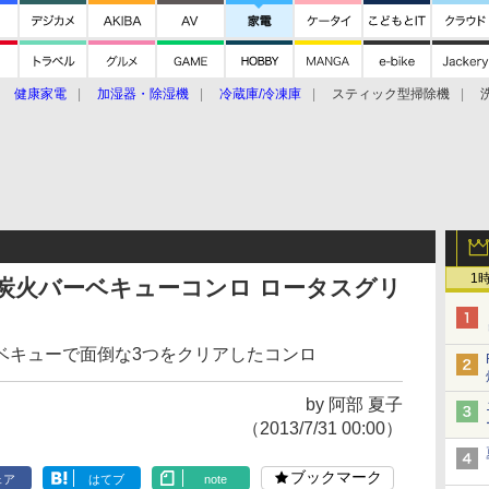
健康家電
加湿器・除湿機
冷蔵庫/冷凍庫
スティック型掃除機
扇風機
オーブン・電子レンジ
スマートハウス
掃除機
家事家電
ke大賞2019】
CES 2020
1
炭火バーベキューコンロ ロータスグリ
ベキューで面倒な3つをクリアしたコンロ
by 阿部 夏子
（2013/7/31 00:00）
ブックマーク
ェア
はてブ
note