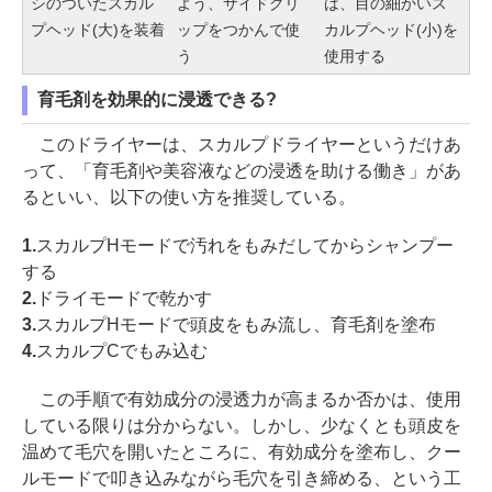
シのついたスカル
よう、サイドグリ
は、目の細かいス
プヘッド(大)を装着
ップをつかんで使
カルプヘッド(小)を
う
使用する
育毛剤を効果的に浸透できる?
このドライヤーは、スカルプドライヤーというだけあ
って、「育毛剤や美容液などの浸透を助ける働き」があ
るといい、以下の使い方を推奨している。
1.
スカルプHモードで汚れをもみだしてからシャンプー
する
2.
ドライモードで乾かす
3.
スカルプHモードで頭皮をもみ流し、育毛剤を塗布
4.
スカルプCでもみ込む
この手順で有効成分の浸透力が高まるか否かは、使用
している限りは分からない。しかし、少なくとも頭皮を
温めて毛穴を開いたところに、有効成分を塗布し、クー
ルモードで叩き込みながら毛穴を引き締める、という工