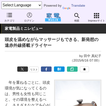
Powered by
Translate
家電 Watch
ヘルスケア
美容家電
頭皮ケア
カテゴリ
ログイン
検索
Impressサイト
家電製品ミニレビュー
頭皮を温めながらマッサージもできる、新発想の
遠赤外線搭載ドライヤー
by 田中 真紀子
（2015/6/16 07:00）
リスト
年を重ねるごとに、頭皮
環境が気になってくるの
は、男性も女性も同じこ
と。その環境を整えるべ
く、さまざまなケアを心が