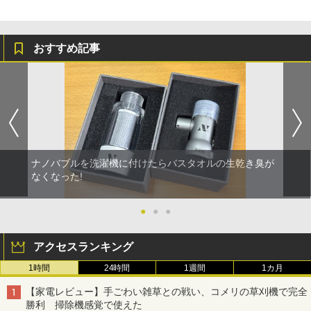
おすすめ記事
ナノバブルを洗濯機に付けたらバスタオルの生乾き臭が
なくなった!
●
●
●
アクセスランキング
1時間
24時間
1週間
1カ月
【家電レビュー】手ごわい雑草との戦い、コメリの草刈機で完全
勝利 掃除機感覚で使えた