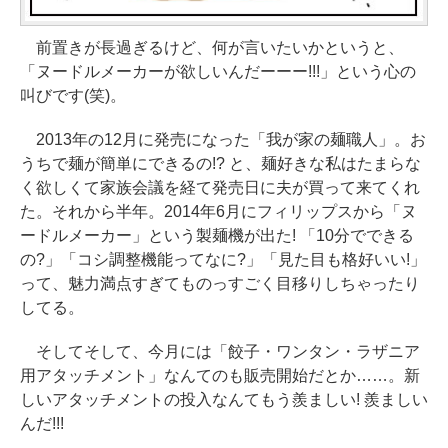
前置きが長過ぎるけど、何が言いたいかというと、
「ヌードルメーカーが欲しいんだーーー!!!」という心の
叫びです(笑)。
2013年の12月に発売になった「我が家の麺職人」。お
うちで麺が簡単にできるの!? と、麺好きな私はたまらな
く欲しくて家族会議を経て発売日に夫が買って来てくれ
た。それから半年。2014年6月にフィリップスから「ヌ
ードルメーカー」という製麺機が出た! 「10分でできる
の?」「コシ調整機能ってなに?」「見た目も格好いい!」
って、魅力満点すぎてものっすごく目移りしちゃったり
してる。
そしてそして、今月には「餃子・ワンタン・ラザニア
用アタッチメント」なんてのも販売開始だとか……。新
しいアタッチメントの投入なんてもう羨ましい! 羨ましい
んだ!!!