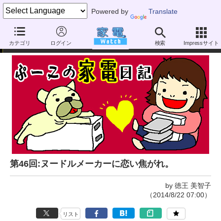
Powered by
Translate
ぷーこの家電日記
カテゴリ
ログイン
検索
Impressサイト
第46回:ヌードルメーカーに恋い焦がれ。
by 徳王 美智子
（2014/8/22 07:00）
リスト