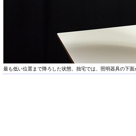
最も低い位置まで降ろした状態。拙宅では、照明器具の下面が