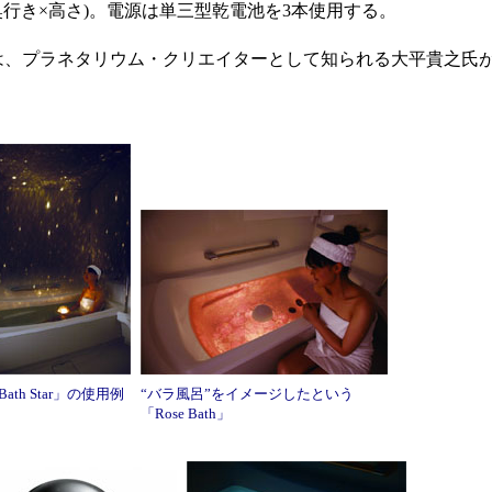
幅×奥行き×高さ)。電源は単三型乾電池を3本使用する。
ズは、プラネタリウム・クリエイターとして知られる大平貴之氏
Bath Star」の使用例
“バラ風呂”をイメージしたという
「Rose Bath」