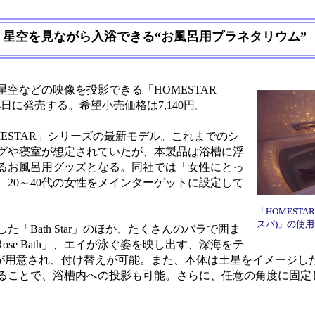
、星空を見ながら入浴できる“お風呂用プラネタリウム”
空などの映像を投影できる「HOMESTAR
月4日に発売する。希望小売価格は7,140円。
ESTAR」シリーズの最新モデル。これまでのシ
グや寝室が想定されていたが、本製品は浴槽に浮
るお風呂用グッズとなる。同社では「女性にとっ
20～40代の女性をメインターゲットに設定して
「HOMESTA
スパ)」の使
Bath Star」のほか、たくさんのバラで囲ま
ose Bath」、エイが泳ぐ姿を映し出す、深海をテ
の3種類が用意され、付け替えが可能。また、本体は土星をイメージ
ることで、浴槽内への投影も可能。さらに、任意の角度に固定