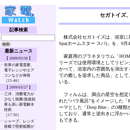
セガトイズ
記事検索
株式会社セガトイズは、浴室に星
Spa(ホームスター スパ)」を、9
最新ニュース
家庭用のプラネタリウム「HOM
【 2009/03/30 】
リーズでは使用環境としてリビン
■
世界の家電需要、
かべて、浴室内の雰囲気を演出す
電子レンジやエア
ての癒しを追求した商品」として、
コンなどが伸長
［15:49］
いる。
【 2009/03/27 】
■
三洋、消費電力が
フィルムは、満点の星空を想定した「
少なく除菌/脱臭効
れた“バラ風呂”をイメージした「R
果も高い新電解水
ーマとした「Deep Blue」
技術
しており、通常と逆向きに浮かべ
［17:50］
もできる。
■
シャープ、レンズ
搭載で照射範囲が