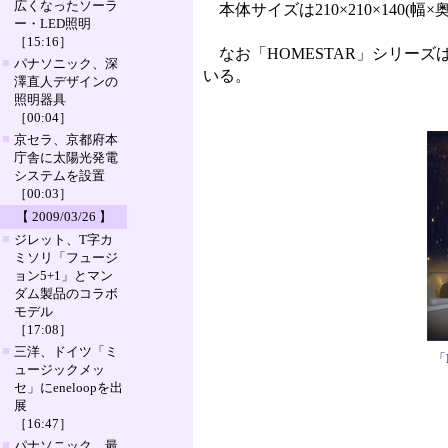
広くなったソーラ
本体サイズは210×210×140(
ー・LED照明
［15:16］
なお「HOMESTAR」シリー
■
パナソニック、深
いる。
澤直人デザインの
照明器具
［00:04］
■
京セラ、京都府本
庁舎に太陽光発電
システムを設置
［00:03］
【 2009/03/26 】
■
ジレット、T字カ
ミソリ「フュージ
ョン5+1」とマン
ダム製品のコラボ
モデル
［17:08］
■
三洋、ドイツ「ミ
「
ュージックメッ
セ」にeneloopを出
展
［16:47］
■
パナソニック、最