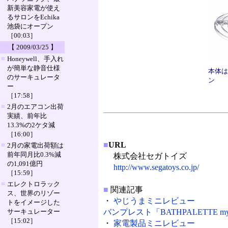
新美容家電が使え
るサロンをEchika
池袋にオープン
［00:03］
【 2009/03/25 】
■
Honeywell、手入れ
が簡単な静音仕様
本体は
のサーキュレータ
ン
ー
［17:58］
■
2月のエアコン出荷
実績、前年比
13.3%の2ケタ減
［16:00］
■
URL
■
2月の家電出荷額は
前年同月比0.3%減
株式会社セガトイズ
の1,091億円
http://www.segatoys.co.jp/
［15:59］
■
エレクトロラック
■
関連記事
ス、世界のリゾー
・
やじうまミニレビュー
トをイメージした
サーキュレーター
バンプレスト「BATHPALETTE my o
［15:02］
・
家電製品ミニレビュー