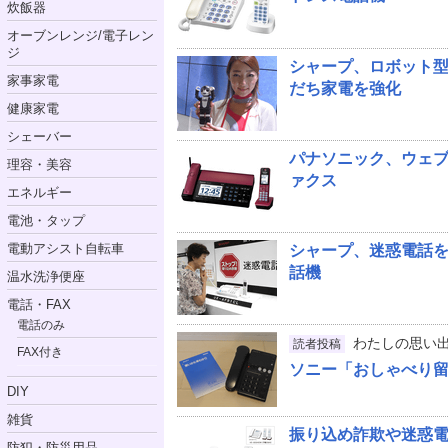
炊飯器
オーブンレンジ/電子レン
ジ
シャープ、ロボット型
家事家電
だち家電を強化
健康家電
シェーバー
パナソニック、ウェ
理容・美容
ァクス
エネルギー
電池・タップ
電動アシスト自転車
シャープ、迷惑電話を
話機
温水洗浄便座
電話・FAX
電話のみ
わたしの思い
読者投稿
FAX付き
ソニー「おしゃべり留守番
DIY
雑貨
振り込め詐欺や迷惑
防犯・防災用品