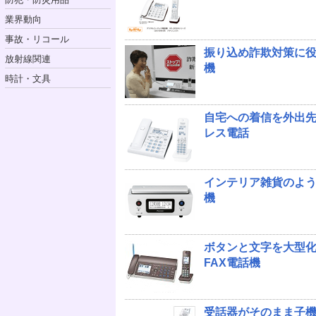
業界動向
事故・リコール
振り込め詐欺対策に役
放射線関連
機
時計・文具
自宅への着信を外出
レス電話
インテリア雑貨のよ
機
ボタンと文字を大型
FAX電話機
受話器がそのまま子