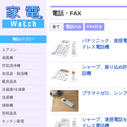
電話・FAX
全て
電話のみ
FAX付き
製品カテゴリー
パナソニック、迷惑
ドレス電話機
エアコン
扇風機
空気清浄機
シャープ、振り込め
話機
加湿器・除湿機
暖房器具
冷蔵庫/冷凍庫
プラマイゼロ、シン
洗濯機
掃除機
照明器具
シャープ、迷惑電話
キッチン家電
ドレス電話機