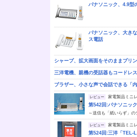
パナソニック、4.9
パナソニック、大き
ス電話
シャープ、拡大画面をそのままプリン
三洋電機、親機の受話器もコードレス
ブラザー、小さな声で会話できる「内
家電製品ミニ
レビュー
第542回:パナソニック
～送信も「紙いらず」の
家電製品ミニ
レビュー
第524回:三洋「TEL-