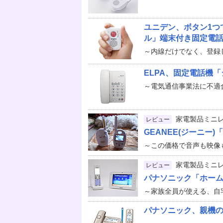
ユニデン、ボタン1つ
ル」端末付き固定電
～内線だけでなく、登録
ELPA、固定電話機
～電気通信事業法に不適
家電製品ミニ
レビュー
GEANEE(ジーニー
～この価格で音声も映像
家電製品ミニ
レビュー
パナソニック「ホームス
～家族全員が使える、自
パナソニック、親機