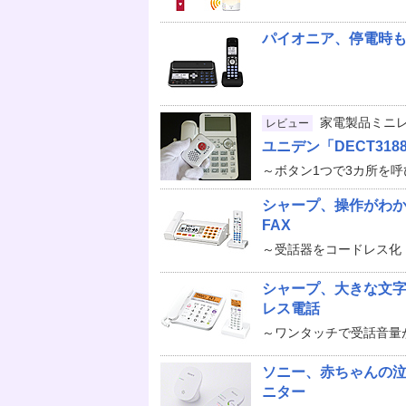
パイオニア、停電時
家電製品ミニ
レビュー
ユニデン「DECT318
～ボタン1つで3カ所を
シャープ、操作がわ
FAX
～受話器をコードレス化
シャープ、大きな文
レス電話
～ワンタッチで受話音量
ソニー、赤ちゃんの
ニター