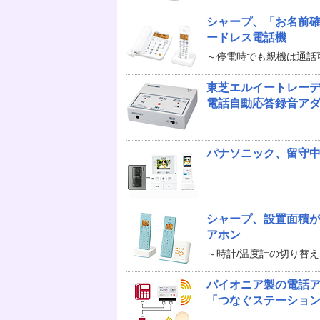
シャープ、「お名前
ードレス電話機
～停電時でも親機は通話
東芝エルイートレー
電話自動応答録音ア
パナソニック、留守中
シャープ、設置面積
アホン
～時計/温度計の切り替
パイオニア製の電話
「つなぐステーショ