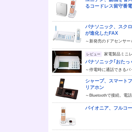
るコードレス留守番
パナソニック、スク
が進化したFAX
～新発売のドアセンサー
家電製品ミニ
レビュー
パナソニック｢おたっくす
～停電時に通話できるバ
シャープ、スマート
リアホン
～Bluetoothで接続。
パイオニア、フルコー