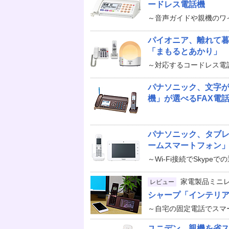
ードレス電話機
～音声ガイドや親機のワ
パイオニア、離れて
「まもるとあかり」
～対応するコードレス電
パナソニック、文字
機」が選べるFAX電
パナソニック、タブ
ームスマートフォン
～Wi-Fi接続でSkype
家電製品ミニ
レビュー
シャープ「インテリアホン
～自宅の固定電話でスマ
ユニデン、親機を省